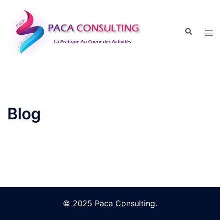
Aller
au
Recherche
contenu
Tog
men
Blog
© 2025 Paca Consulting.